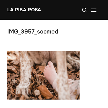
Zum
Suchen
LA PIBA ROSA
Inhalt
SEITEN
nach:
springen
IMG_3957_socmed