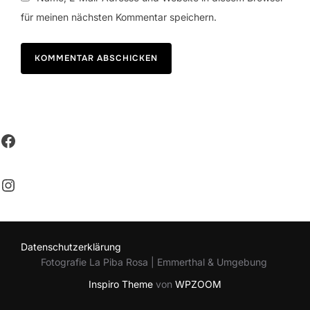
für meinen nächsten Kommentar speichern.
Facebook
Instagram
Datenschutzerklärung
Fotografie La Piba Rosa | Emmerthal & Umgebung
Inspiro Theme
von
WPZOOM